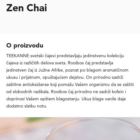
Zen Chai
O proizvodu
TEEKANNE svetski čajevi predstavljaju jedinstvenu kolekciju
čajeva iz različitih delova sveta. Rooibos čaj predstavlja
jedinstven čaj iz Južne Afrike, poznat po blagom aromatičnom
ukusu i prijatnom, opuštajućem dejstvu. On prirodno sadrži
zaštitne antioksidanse koji pomažu Vašem organizmu da se zaštiti
od slobodnih radikala. Rooibos čaj prirodno ne sadrži kofein i
doprinosi Vašem opštem blagostanju. Ukus blage vanile daje
dodatno slatku notu.