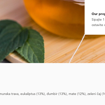
Our prep
Sipajte 
ostavite 
imunska trava, eukaliptus (13%), đumbir (13%), mate (12%), zeleni čaj (10