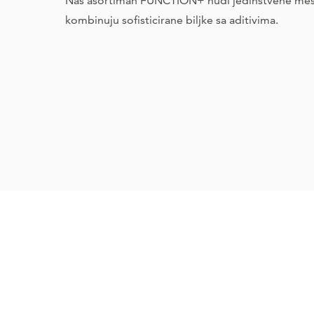
Naš asortiman FUNCTION+ nudi jedinstvene meš
kombinuju sofisticirane biljke sa aditivima.