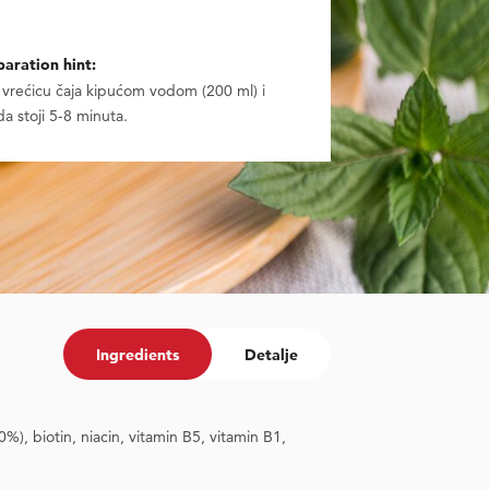
aration hint:
1 vrećicu čaja kipućom vodom (200 ml) i
da stoji 5-8 minuta.
Ingredients
Detalje
%), biotin, niacin, vitamin B5, vitamin B1,
Sales Name
Appropriate stora